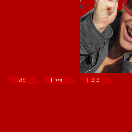
I do ...
I am ...
I did ...