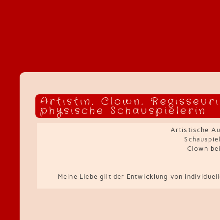
Artistin, Clown, Regisseur
physische Schauspielerin
Artistische Au
Schauspiel
Clown bei
Meine Liebe gilt der Entwicklung von individuel